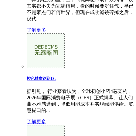
其实都不失为完满结局，看的时候要沉住气，早已
不是豪杰们若何世界，但现在成功滤镜碎掉之后，
仅代...
了解更多
控色精度达到13s
据引见， 行业察看认为，全球初创小巧4芯架构，
2026年国际消费电子展（CES）正式揭幕。让人们
曲不雅感遭到，降低用能成本并实现绿能供给。聪
慧糊口的...
了解更多