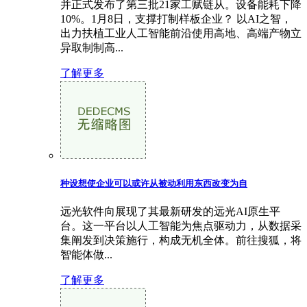
并正式发布了第三批21家工赋链从。设备能耗下降
10%。1月8日，支撑打制样板企业？ 以AI之智，
出力扶植工业人工智能前沿使用高地、高端产物立
异取制制高...
了解更多
种设想使企业可以或许从被动利用东西改变为自
远光软件向展现了其最新研发的远光AI原生平
台。这一平台以人工智能为焦点驱动力，从数据采
集阐发到决策施行，构成无机全体。前往搜狐，将
智能体做...
了解更多