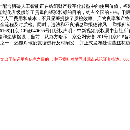
合切磋人工智能正在纺织财产数字化转型中的使用价值，福建纺
能化升级供给了贵重的经验和标的目的，约占全国的70%。刊用
低了人工费用和成本，不只显著提拔了质检效率、产物良率和产
流程及时质检。同时，违法和不良消息举报德律风： 举报邮箱：报受理
168)] [京ICP证040655号] [版权声明：中新视频版权
摆设，当前，从办方暗示，京公网安备 201号] [京ICP备202
地之一，还能对瑕疵数据进行及时阐发，并正式发布处理蕾丝花边
此文出于传递更多信息之目的 ，并不意味着赞同其观点或论证其描述。88