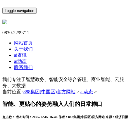
Toggle navigation
0830-2299711
网站首页
关于我们
ai资讯
ai动态
联系我们
我们专注于智慧政务、智能安全综合管理、商业智能、云服
务、大数据
当前位置 :
888集团(中国区)官方网站
>
ai动态
>
智能、更贴心的姿势融入人们的日常糊口
点击数：
发布时间：
2025-12-07 16:46
作者：
888集团(中国区)官方网站
来源：
经济日报