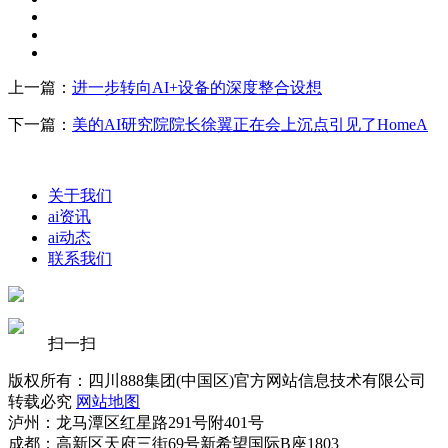
上一篇：
进一步转向AI+设备的深度整合设想
下一篇：
美的AI研究院院长徐翼正在会上沉点引见了HomeA
关于我们
ai资讯
ai动态
联系我们
扫一扫
版权所有：四川888集团(中国区)官方网站信息技术有限公司
转载必究
网站地图
泸州：龙马潭区红星路291号附401号
成都：高新区天府三街69号新希望国际B座1803