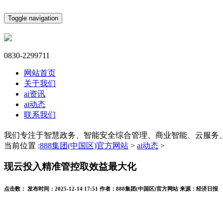
Toggle navigation
0830-2299711
网站首页
关于我们
ai资讯
ai动态
联系我们
我们专注于智慧政务、智能安全综合管理、商业智能、云服务
当前位置 :
888集团(中国区)官方网站
>
ai动态
>
现云投入精准管控取效益最大化
点击数：
发布时间：
2025-12-14 17:51
作者：
888集团(中国区)官方网站
来源：
经济日报