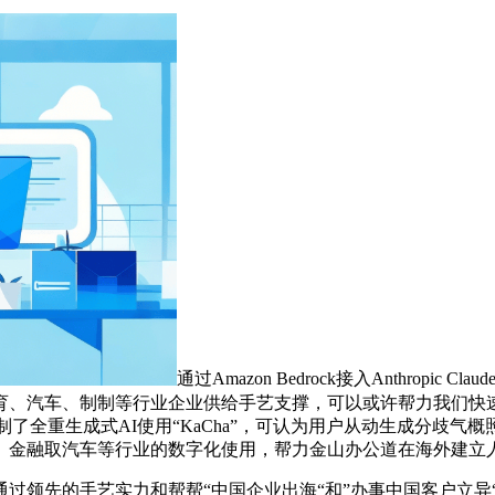
通过Amazon Bedrock接入Anthropi
育、汽车、制制等行业企业供给手艺支撑，可以或许帮力我们快速
为LiveMe打制了全重生成式AI使用“KaCha”，可认为用户从动
金融取汽车等行业的数字化使用，帮力金山办公道在海外建立人工
领先的手艺实力和帮帮“中国企业出海“和”办事中国客户立异