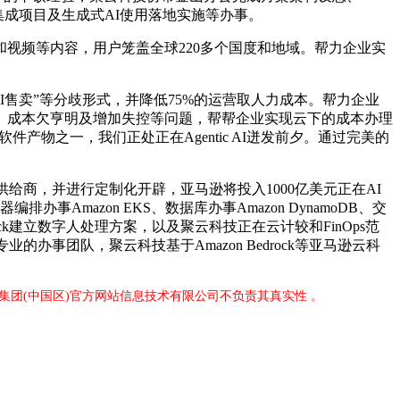
集成项目及生成式AI使用落地实施等办事。
频等内容，用户笼盖全球220多个国度和地域。帮力企业实
I售卖”等分歧形式，并降低75%的运营取人力成本。帮力企业
、成本欠亨明及增加失控等问题，帮帮企业实现云下的成本办理
产物之一，我们正处正在Agentic AI迸发前夕。通过完美的
商，并进行定制化开辟，亚马逊将投入1000亿美元正在AI
Amazon EKS、数据库办事Amazon DynamoDB、交
rock建立数字人处理方案，以及聚云科技正在云计较和FinOps范
办事团队，聚云科技基于Amazon Bedrock等亚马逊云科
8集团(中国区)官方网站信息技术有限公司不负责其真实性 。