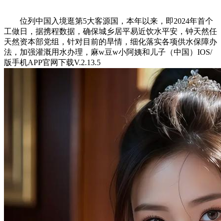
位列中国入境逛第5大客源国，本年以来，即2024年首个
工做日，据携程数据，确保城乡居平易近饮水平安，钟天然任
天然资本部党组，针对目前的旱情，细化落实各项供水保障办
法，加强灌溉用水办理，麻w豆w小阿姨和儿子（中国）IOS/
版手机APP官网下载V.2.13.5