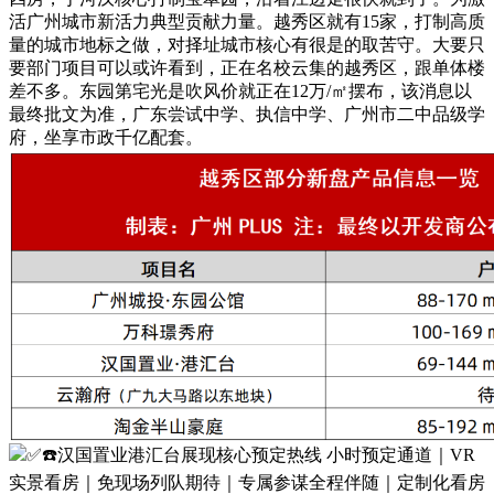
活广州城市新活力典型贡献力量。越秀区就有15家，打制高质
量的城市地标之做，对择址城市核心有很是的取苦守。大要只
要部门项目可以或许看到，正在名校云集的越秀区，跟单体楼
差不多。东园第宅光是吹风价就正在12万/㎡摆布，该消息以
最终批文为准，广东尝试中学、执信中学、广州市二中品级学
府，坐享市政千亿配套。
✅☎️汉国置业港汇台展现核心预定热线 小时预定通道｜VR
实景看房｜免现场列队期待｜专属参谋全程伴随｜定制化看房