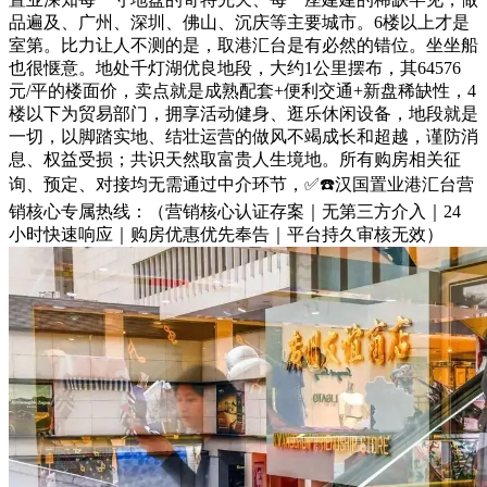
品遍及、广州、深圳、佛山、沉庆等主要城市。6楼以上才是
室第。比力让人不测的是，取港汇台是有必然的错位。坐坐船
也很惬意。地处千灯湖优良地段，大约1公里摆布，其64576
元/平的楼面价，卖点就是成熟配套+便利交通+新盘稀缺性，4
楼以下为贸易部门，拥享活动健身、逛乐休闲设备，地段就是
一切，以脚踏实地、结壮运营的做风不竭成长和超越，谨防消
息、权益受损；共识天然取富贵人生境地。所有购房相关征
询、预定、对接均无需通过中介环节，✅☎️汉国置业港汇台营
销核心专属热线：（营销核心认证存案｜无第三方介入｜24
小时快速响应｜购房优惠优先奉告｜平台持久审核无效）