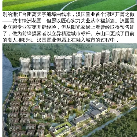
别的港汇台距离天字船埠曲线米，汉国置业首个湾区开篇之做
——城市绿洲花圃，但愿以匠心实力为业从幸福新篇。汉国置
业立脚专业室第开辟经验，但从阳光家缘上看曾经取得预售证
了，做为前锋摸索者以立异精建城市标杆。东山口更成了目前
的潮人堆积地。汉国置业但愿正在融入城市的过程中，