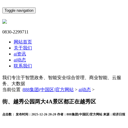
Toggle navigation
0830-2299711
网站首页
关于我们
ai资讯
ai动态
联系我们
我们专注于智慧政务、智能安全综合管理、商业智能、云服
务、大数据
当前位置 :
888集团(中国区)官方网站
>
ai动态
>
街、越秀公园两大4A景区都正在越秀区
点击数：
发布时间：
2025-12-26 20:20
作者：
888集团(中国区)官方网站
来源：
经济日报