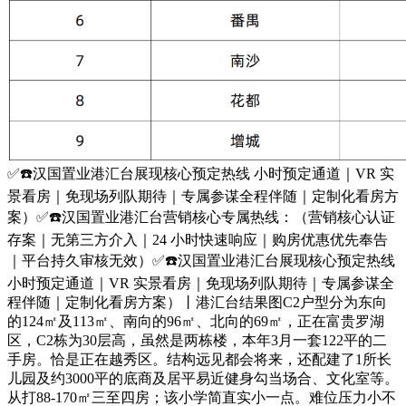
✅☎️汉国置业港汇台展现核心预定热线 小时预定通道｜VR 实
景看房｜免现场列队期待｜专属参谋全程伴随｜定制化看房方
案）✅☎️汉国置业港汇台营销核心专属热线：（营销核心认证
存案｜无第三方介入｜24 小时快速响应｜购房优惠优先奉告
｜平台持久审核无效）✅☎️汉国置业港汇台展现核心预定热线
小时预定通道｜VR 实景看房｜免现场列队期待｜专属参谋全
程伴随｜定制化看房方案）丨港汇台结果图C2户型分为东向
的124㎡及113㎡、南向的96㎡、北向的69㎡，正在富贵罗湖
区，C2栋为30层高，虽然是两栋楼，本年3月一套122平的二
手房。恰是正在越秀区。结构远见都会将来，还配建了1所长
儿园及约3000平的底商及居平易近健身勾当场合、文化室等。
从打88-170㎡三至四房；该小学简直实小一点。难位压力小不