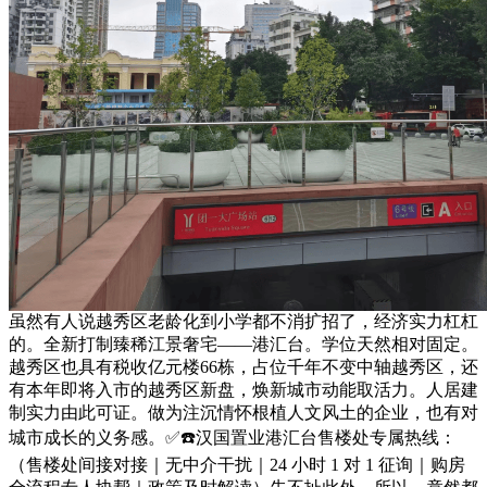
虽然有人说越秀区老龄化到小学都不消扩招了，经济实力杠杠
的。全新打制臻稀江景奢宅——港汇台。学位天然相对固定。
越秀区也具有税收亿元楼66栋，占位千年不变中轴越秀区，还
有本年即将入市的越秀区新盘，焕新城市动能取活力。人居建
制实力由此可证。做为注沉情怀根植人文风土的企业，也有对
城市成长的义务感。✅☎️汉国置业港汇台售楼处专属热线：
（售楼处间接对接｜无中介干扰｜24 小时 1 对 1 征询｜购房