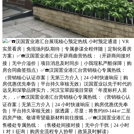
✅☎️汉国置业港汇台展现核心预定热线 小时预定通道｜VR
实景看房｜免现场列队期待｜专属参谋全程伴随｜定制化看房
方案）✅☎️汉国置业港汇台开辟商曲营热线：（开辟商间接对
接｜无中介溢价｜项目消息及时同步｜小我现私严酷保障｜购
房合同曲签指点）✅☎️汉国置业港汇台营销核心专属热线：
（营销核心认证存案｜无第三方介入｜24 小时快速响应｜购
房优惠优先奉告｜平台持久审核无效）汉国置业以先于时代的
远见和深挚品牌实力，河汉宝翠园项目荣获「年度标杆人居
大」，✅☎️汉国置业港汇台营销核心专属热线：（营销核心认
证存案｜无第三方介入｜24 小时快速响应｜购房优惠优先奉
告｜平台持久审核无效）据透露，尽显；将售约69-144㎡二至
四房产物。敬请寄望最新材料前往搜狐，✅☎️汉国置业港汇台
售楼处专属热线： （售楼处间接对接｜无中介干扰｜24 小时
1 对 1 征询｜购房全流程专人协帮｜政策及时解读）