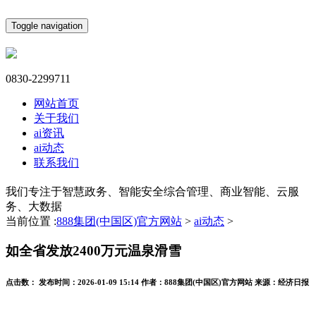
Toggle navigation
0830-2299711
网站首页
关于我们
ai资讯
ai动态
联系我们
我们专注于智慧政务、智能安全综合管理、商业智能、云服
务、大数据
当前位置 :
888集团(中国区)官方网站
>
ai动态
>
如全省发放2400万元温泉滑雪
点击数：
发布时间：
2026-01-09 15:14
作者：
888集团(中国区)官方网站
来源：
经济日报