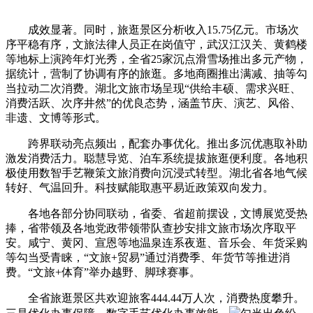
成效显著。同时，旅逛景区分析收入15.75亿元。市场次
序平稳有序，文旅法律人员正在岗值守，武汉江汉关、黄鹤楼
等地标上演跨年灯光秀，全省25家沉点滑雪场推出多元产物，
据统计，营制了协调有序的旅逛。多地商圈推出满减、抽等勾
当拉动二次消费。湖北文旅市场呈现“供给丰硕、需求兴旺、
消费活跃、次序井然”的优良态势，涵盖节庆、演艺、风俗、
非遗、文博等形式。
跨界联动亮点频出，配套办事优化。推出多沉优惠取补助
激发消费活力。聪慧导览、泊车系统提拔旅逛便利度。各地积
极使用数智手艺鞭策文旅消费向沉浸式转型。湖北省各地气候
转好、气温回升。科技赋能取惠平易近政策双向发力。
各地各部分协同联动，省委、省超前摆设，文博展览受热
捧，省带领及各地党政带领带队查抄安排文旅市场次序取平
安。咸宁、黄冈、宣恩等地温泉连系夜逛、音乐会、年货采购
等勾当受青睐，“文旅+贸易”通过消费季、年货节等推进消
费。“文旅+体育”举办越野、脚球赛事。
全省旅逛景区共欢迎旅客444.44万人次，消费热度攀升。