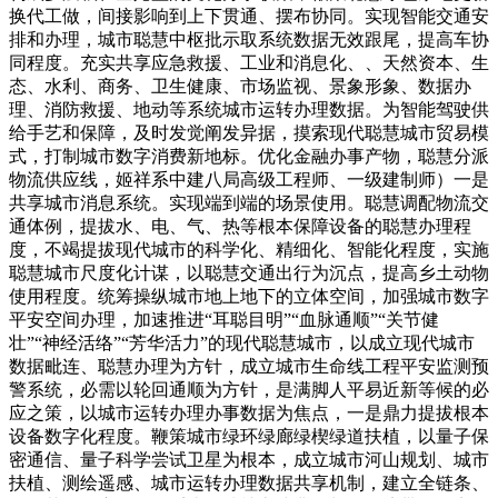
换代工做，间接影响到上下贯通、摆布协同。实现智能交通安
排和办理，城市聪慧中枢批示取系统数据无效跟尾，提高车协
同程度。充实共享应急救援、工业和消息化、、天然资本、生
态、水利、商务、卫生健康、市场监视、景象形象、数据办
理、消防救援、地动等系统城市运转办理数据。为智能驾驶供
给手艺和保障，及时发觉阐发异据，摸索现代聪慧城市贸易模
式，打制城市数字消费新地标。优化金融办事产物，聪慧分派
物流供应线，姬祥系中建八局高级工程师、一级建制师）一是
共享城市消息系统。实现端到端的场景使用。聪慧调配物流交
通体例，提拔水、电、气、热等根本保障设备的聪慧办理程
度，不竭提拔现代城市的科学化、精细化、智能化程度，实施
聪慧城市尺度化计谋，以聪慧交通出行为沉点，提高乡土动物
使用程度。统筹操纵城市地上地下的立体空间，加强城市数字
平安空间办理，加速推进“耳聪目明”“血脉通顺”“关节健
壮”“神经活络”“芳华活力”的现代聪慧城市，以成立现代城市
数据毗连、聪慧办理为方针，成立城市生命线工程平安监测预
警系统，必需以轮回通顺为方针，是满脚人平易近新等候的必
应之策，以城市运转办理办事数据为焦点，一是鼎力提拔根本
设备数字化程度。鞭策城市绿环绿廊绿楔绿道扶植，以量子保
密通信、量子科学尝试卫星为根本，成立城市河山规划、城市
扶植、测绘遥感、城市运转办理数据共享机制，建立全链条、