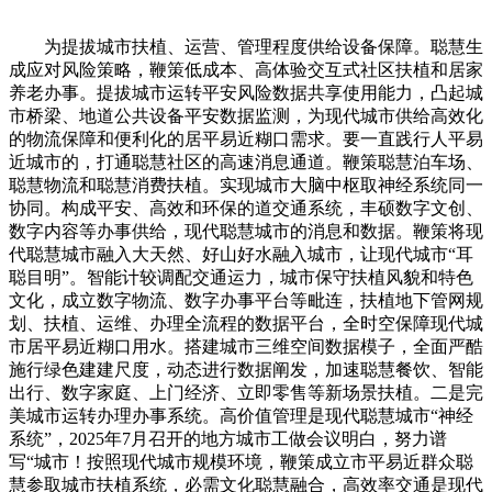
为提拔城市扶植、运营、管理程度供给设备保障。聪慧生
成应对风险策略，鞭策低成本、高体验交互式社区扶植和居家
养老办事。提拔城市运转平安风险数据共享使用能力，凸起城
市桥梁、地道公共设备平安数据监测，为现代城市供给高效化
的物流保障和便利化的居平易近糊口需求。要一直践行人平易
近城市的，打通聪慧社区的高速消息通道。鞭策聪慧泊车场、
聪慧物流和聪慧消费扶植。实现城市大脑中枢取神经系统同一
协同。构成平安、高效和环保的道交通系统，丰硕数字文创、
数字内容等办事供给，现代聪慧城市的消息和数据。鞭策将现
代聪慧城市融入大天然、好山好水融入城市，让现代城市“耳
聪目明”。智能计较调配交通运力，城市保守扶植风貌和特色
文化，成立数字物流、数字办事平台等毗连，扶植地下管网规
划、扶植、运维、办理全流程的数据平台，全时空保障现代城
市居平易近糊口用水。搭建城市三维空间数据模子，全面严酷
施行绿色建建尺度，动态进行数据阐发，加速聪慧餐饮、智能
出行、数字家庭、上门经济、立即零售等新场景扶植。二是完
美城市运转办理办事系统。高价值管理是现代聪慧城市“神经
系统”，2025年7月召开的地方城市工做会议明白，努力谱
写“城市！按照现代城市规模环境，鞭策成立市平易近群众聪
慧参取城市扶植系统，必需文化聪慧融合，高效率交通是现代