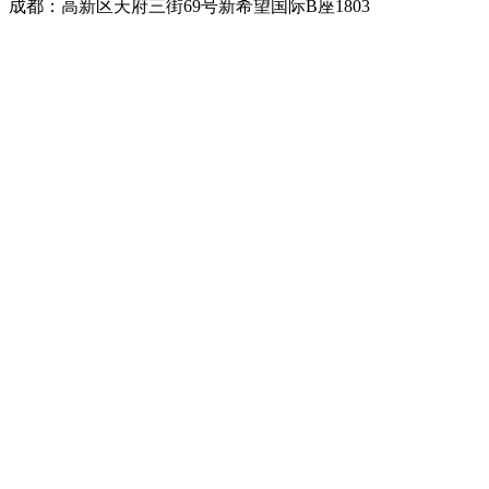
成都：高新区天府三街69号新希望国际B座1803