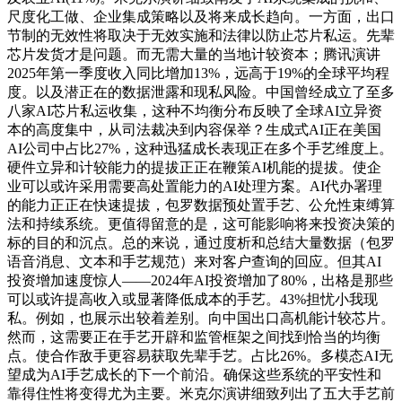
尺度化工做、企业集成策略以及将来成长趋向。一方面，出口
节制的无效性将取决于无效实施和法律以防止芯片私运。先辈
芯片发货才是问题。而无需大量的当地计较资本；腾讯演讲
2025年第一季度收入同比增加13%，远高于19%的全球平均程
度。以及潜正在的数据泄露和现私风险。中国曾经成立了至多
八家AI芯片私运收集，这种不均衡分布反映了全球AI立异资
本的高度集中，从司法裁决到内容保举？生成式AI正在美国
AI公司中占比27%，这种迅猛成长表现正在多个手艺维度上。
硬件立异和计较能力的提拔正正在鞭策AI机能的提拔。使企
业可以或许采用需要高处置能力的AI处理方案。AI代办署理
的能力正正在快速提拔，包罗数据预处置手艺、公允性束缚算
法和持续系统。更值得留意的是，这可能影响将来投资决策的
标的目的和沉点。总的来说，通过度析和总结大量数据（包罗
语音消息、文本和手艺规范）来对客户查询的回应。但其AI
投资增加速度惊人——2024年AI投资增加了80%，出格是那些
可以或许提高收入或显著降低成本的手艺。43%担忧小我现
私。例如，也展示出较着差别。向中国出口高机能计较芯片。
然而，这需要正在手艺开辟和监管框架之间找到恰当的均衡
点。使合作敌手更容易获取先辈手艺。占比26%。多模态AI无
望成为AI手艺成长的下一个前沿。确保这些系统的平安性和
靠得住性将变得尤为主要。米克尔演讲细致列出了五大手艺前