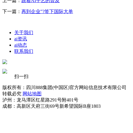
上一篇：
跟着AI手艺的普及
下一篇：
再到企业”?签下国际大单
关于我们
ai资讯
ai动态
联系我们
扫一扫
版权所有：四川888集团(中国区)官方网站信息技术有限公司
转载必究
网站地图
泸州：龙马潭区红星路291号附401号
成都：高新区天府三街69号新希望国际B座1803