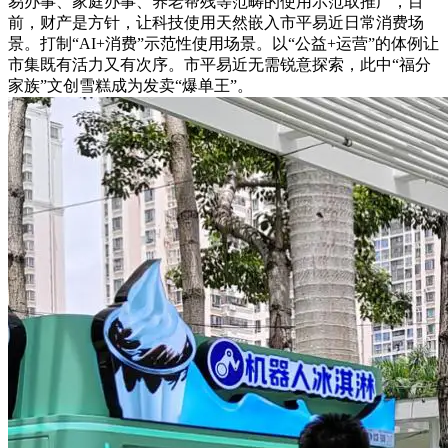
易办事、家庭办事、养老帮残等范畴的使用示范取推广，目
前，财产是方针，让科技使用天然嵌入市平易近日常消费场
景。打制“AI+消费”示范性使用场景。以“公益+运营”的体例让
市集既有活力又有次序。市平易近无需锐意探索，此中“福分
家族”文创雪糕成为发卖“爆单王”。