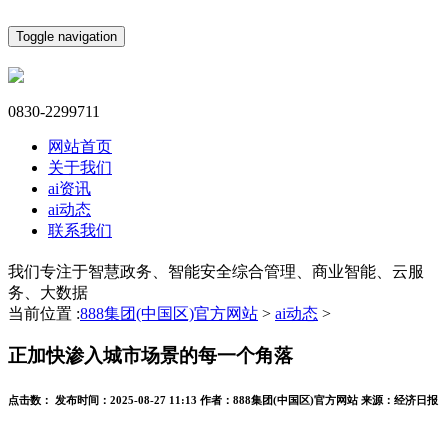
Toggle navigation
0830-2299711
网站首页
关于我们
ai资讯
ai动态
联系我们
我们专注于智慧政务、智能安全综合管理、商业智能、云服
务、大数据
当前位置 :
888集团(中国区)官方网站
>
ai动态
>
正加快渗入城市场景的每一个角落
点击数：
发布时间：
2025-08-27 11:13
作者：
888集团(中国区)官方网站
来源：
经济日报