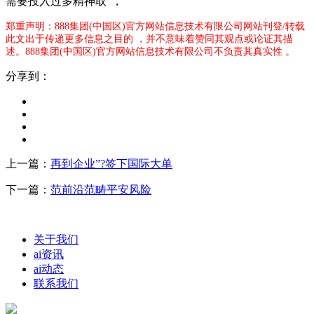
需要投入过多精神取”，
郑重声明：888集团(中国区)官方网站信息技术有限公司网站刊登/转载
此文出于传递更多信息之目的 ，并不意味着赞同其观点或论证其描
述。888集团(中国区)官方网站信息技术有限公司不负责其真实性 。
分享到：
上一篇：
再到企业”?签下国际大单
下一篇：
范前沿范畴平安风险
关于我们
ai资讯
ai动态
联系我们