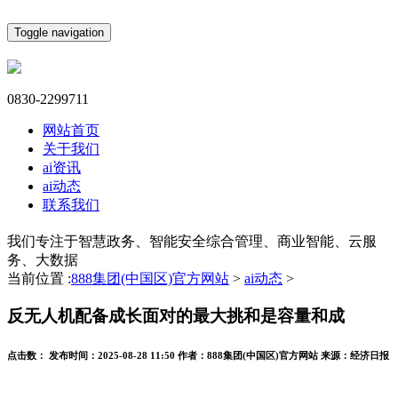
Toggle navigation
0830-2299711
网站首页
关于我们
ai资讯
ai动态
联系我们
我们专注于智慧政务、智能安全综合管理、商业智能、云服
务、大数据
当前位置 :
888集团(中国区)官方网站
>
ai动态
>
反无人机配备成长面对的最大挑和是容量和成
点击数：
发布时间：
2025-08-28 11:50
作者：
888集团(中国区)官方网站
来源：
经济日报