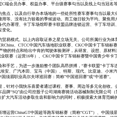
过C端会员办事、权益办事、平台级赛事勾当以及线上勾当冠名
焦点，以及自行举办本场地的一些处所性赛车赛事勾当以最大化
缠用等。没有比力较着的季候波动。而工做日较为平均。聚焦用
备代办署理、卡丁车场馆即赛卡联盟品牌连锁运营、卡丁车培训
应变化。
贸易模式。以上内容取证券之星立场无关。公司所属行业为体育
/TCRChina、CTCC中国汽车场地职业联赛、CKC中国卡丁
车产物的特点和给出中肯的驾驶体验测评，从研发、设想、原材料
业联赛（运营16年）、CKC中国卡丁车锦标赛暨中国青少年卡
手艺，为进一步激励整个团队高昂拼搏，“赛卡联盟”卡丁车
汽埃安、广汽本田、宝马（中国）、特斯、现代、比亚迪、小米
中国须眉职业高尔夫球巡回赛：简称”中国巡回赛”或“中巡赛”。
针对小我快乐喜爱者通过课程、赛事、周边等多元化创收。公
品牌“SQ”由公司控股子公司湖南赛骑活动器械制制无限公司（
在扩大汽车活动参取生齿和影响力的同时，积极摸索大体育范畴的
营ChinaGT中国超等跑车锦标赛（简称“CGT”）、中国须