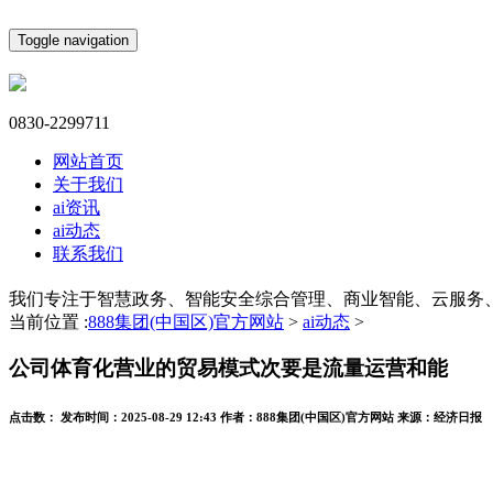
Toggle navigation
0830-2299711
网站首页
关于我们
ai资讯
ai动态
联系我们
我们专注于智慧政务、智能安全综合管理、商业智能、云服务
当前位置 :
888集团(中国区)官方网站
>
ai动态
>
公司体育化营业的贸易模式次要是流量运营和能
点击数：
发布时间：
2025-08-29 12:43
作者：
888集团(中国区)官方网站
来源：
经济日报