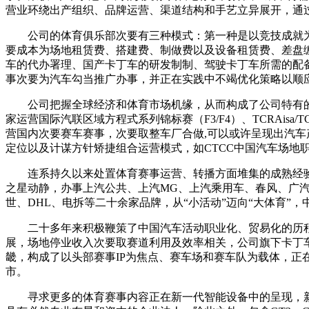
营业环绕出产组织、品牌运营、渠道结构和手艺立异展开，通
公司的体育俱乐部次要有三种模式：第一种是以竞技成就为
要成本为场地租赁费、搭建费、制做费以及设备租赁费、差盘
车的代办署理、国产卡丁车的研发制制、驾驶卡丁车所需的配
事次要为汽车勾当推广办事，并正在实践中不竭优化策略以顺
公司把握全球经济和体育市场机缘，从而构成了公司特有的
家运营国际汽联区域方程式系列锦标赛（F3/F4）、TCRAisa
营国内次要赛车赛事，次要取整车厂合做,可以或许呈现出汽
定位以及计谋方针矫捷组合运营模式，如CTCC中国汽车场地职
连系持久以来处置体育赛事运营、转播方面堆集的成熟经验和
之星动静，办事上汽公共、上汽MG、上汽乘用车、春风、广
世、DHL、电拆等二十余家品牌，从“小活动”迈向“大体育”，
二十多年来积极鞭策了中国汽车活动职业化、贸易化的历程，
展，场地停业收入次要取赛道利用及效率相关，公司旗下卡丁车
畿，构成了以头部赛事IP为焦点、赛车场和赛车队为载体，正
市。
寻求更多的体育赛事内容正在新一代智能设备中的呈现，新增运