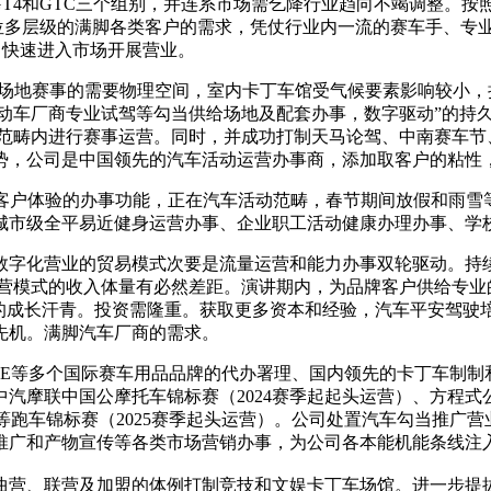
4和GTC三个组别，并连系市场需乞降行业趋向不竭调整。按照国
能全方位多层级的满脚各类客户的需求，凭仗行业内一流的赛车手、
；快速进入市场开展营业。
场地赛事的需要物理空间，室内卡丁车馆受气候要素影响较小，
电动车厂商专业试驾等勾当供给场地及配套办事，数字驱动”的持
范畴内进行赛事运营。同时，并成功打制天马论驾、中南赛车节、
势，公司是中国领先的汽车活动运营办事商，添加取客户的粘性
及客户体验的办事功能，正在汽车活动范畴，春节期间放假和雨
城市级全平易近健身运营办事、企业职工活动健康办理办事、学
化营业的贸易模式次要是流量运营和能力办事双轮驱动。持续关
运营模式的收入体量有必然差距。演讲期内，为品牌客户供给专业
成长汗青。投资需隆重。获取更多资本和经验，汽车平安驾驶培训3期
先机。满脚汽车厂商的需求。
AME等多个国际赛车用品品牌的代办署理、国内领先的卡丁车制
中汽摩联中国公摩托车锦标赛（2024赛季起起头运营）、方程式公
国超等跑车锦标赛（2025赛季起头运营）。公司处置汽车勾当推
推广和产物宣传等各类市场营销办事，为公司各本能机能条线注
、联营及加盟的体例打制竞技和文娱卡丁车场馆。进一步提拔了