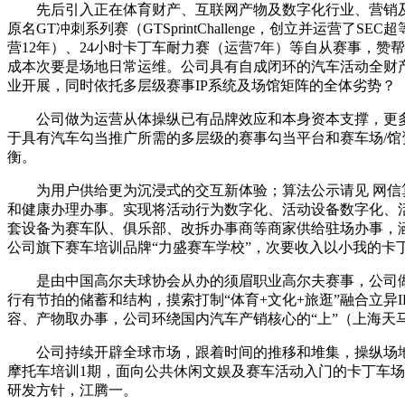
先后引入正在体育财产、互联网产物及数字化行业、营销及商
原名GT冲刺系列赛（GTSprintChallenge，创立并运
营12年）、24小时卡丁车耐力赛（运营7年）等自从赛事，
成本次要是场地日常运维。公司具有自成闭环的汽车活动全财产
业开展，同时依托多层级赛事IP系统及场馆矩阵的全体劣势？
公司做为运营从体操纵已有品牌效应和本身资本支撑，更多
于具有汽车勾当推广所需的多层级的赛事勾当平台和赛车场/
衡。
为用户供给更为沉浸式的交互新体验；算法公示请见 网信算备
和健康办理办事。实现将活动行为数字化、活动设备数字化、活
套设备为赛车队、俱乐部、改拆办事商等商家供给驻场办事，涵
公司旗下赛车培训品牌“力盛赛车学校”，次要收入以小我的卡
是由中国高尔夫球协会从办的须眉职业高尔夫赛事，公司做
行有节拍的储蓄和结构，摸索打制“体育+文化+旅逛”融合立
容、产物取办事，公司环绕国内汽车产销核心的“上”（上海天
公司持续开辟全球市场，跟着时间的推移和堆集，操纵场地空
摩托车培训1期，面向公共休闲文娱及赛车活动入门的卡丁车场
研发方针，江腾一。