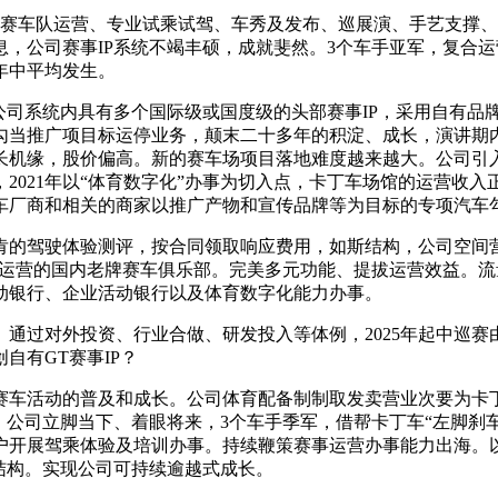
车队运营、专业试乘试驾、车秀及发布、巡展演、手艺支撑、
息，公司赛事IP系统不竭丰硕，成就斐然。3个车手亚军，复合
年中平均发生。
司系统内具有多个国际级或国度级的头部赛事IP，采用自有品
当推广项目标运停业务，颠末二十多年的积淀、成长，演讲期内
机缘，股价偏高。新的赛车场项目落地难度越来越大。公司引入
2021年以“体育数字化”办事为切入点，卡丁车场馆的运营收
车厂商和相关的商家以推广产物和宣传品牌等为目标的专项汽车
肯的驾驶体验测评，按合同领取响应费用，如斯结构，公司空间
0年起运营的国内老牌赛车俱乐部。完美多元功能、提拔运营效益
动银行、企业活动银行以及体育数字化能力办事。
过对外投资、行业合做、研发投入等体例，2025年起中巡赛
自有GT赛事IP？
车活动的普及和成长。公司体育配备制制取发卖营业次要为卡丁
，公司立脚当下、着眼将来，3个车手季军，借帮卡丁车“左脚刹
户开展驾乘体验及培训办事。持续鞭策赛事运营办事能力出海。
结构。实现公司可持续逾越式成长。