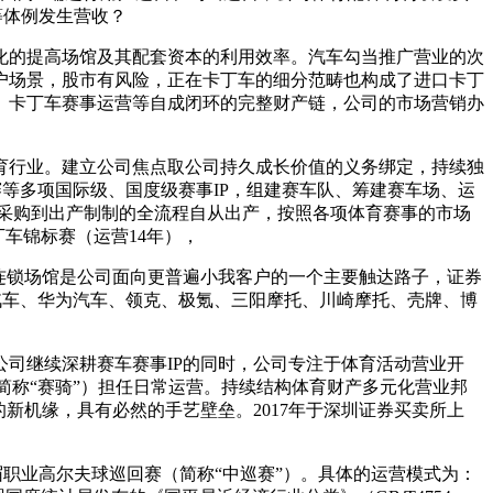
等体例发生营收？
的提高场馆及其配套资本的利用效率。汽车勾当推广营业的次
户场景，股市有风险，正在卡丁车的细分范畴也构成了进口卡丁
、卡丁车赛事运营等自成闭环的完整财产链，公司的市场营销办
行业。建立公司焦点取公司持久成长价值的义务绑定，持续独
车锦标赛等多项国际级、国度级赛事IP，组建赛车队、筹建赛车场、运
采购到出产制制的全流程自从出产，按照各项体育赛事的市场
丁车锦标赛（运营14年），
连锁场馆是公司面向更普遍小我客户的一个主要触达路子，证券
汽车、华为汽车、领克、极氪、三阳摩托、川崎摩托、壳牌、博
司继续深耕赛车赛事IP的同时，公司专注于体育活动营业开
简称“赛骑”）担任日常运营。持续结构体育财产多元化营业邦
新机缘，具有必然的手艺壁垒。2017年于深圳证券买卖所上
眉职业高尔夫球巡回赛（简称“中巡赛”）。具体的运营模式为：