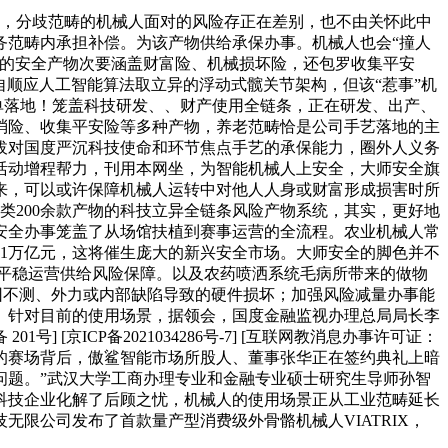
，分歧范畴的机械人面对的风险存正在差别，也不由关怀此中
务范畴内承担补偿。为该产物供给承保办事。机械人也会“撞人
关的安全产物次要涵盖财富险、机械损坏险，还包罗收集平安
用自顺应人工智能算法取立异的浮动式髋关节架构，但该“惹事”机
全产物首单落地！笼盖科技研发、、财产使用全链条，正在研发、出产、
消险、收集平安险等多种产物，养老范畴恰是公司手艺落地的主
拔对国度严沉科技使命和环节焦点手艺的承保能力，圈外人义务
活动增程帮力，刊用本网坐，为智能机械人上安全，大师安全旗
年来，可以或许保障机械人运转中对他人人身或财富形成损害时所
类200余款产物的科技立异全链条风险产物系统，其实，更好地
；安全办事笼盖了从场馆扶植到赛事运营的全流程。农业机械人常
1万亿元，这将催生庞大的新兴安全市场。大师安全的脚色并不
平稳运营供给风险保障。以及农药喷洒系统毛病所带来的做物
人本身因不测、外力或内部缺陷导致的硬件损坏；加强风险减量办事能
。针对目前的使用场景，据领会，国度金融监视办理总局局长李
京ICP备2021034286号-7] [互联网教消息办事许可证：
的赛场背后，傲鲨智能市场所股人、董事张华正在签约典礼上暗
问题。”武汉大学工商办理专业和金融专业硕士研究生导师孙智
科技企业化解了后顾之忧，机械人的使用场景正从工业范畴延长
限公司发布了首款量产型消费级外骨骼机械人VIATRIX，