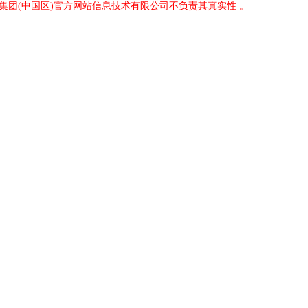
8集团(中国区)官方网站信息技术有限公司不负责其真实性 。