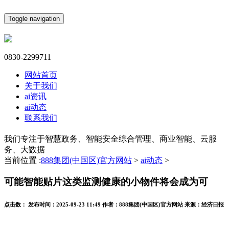
Toggle navigation
0830-2299711
网站首页
关于我们
ai资讯
ai动态
联系我们
我们专注于智慧政务、智能安全综合管理、商业智能、云服
务、大数据
当前位置 :
888集团(中国区)官方网站
>
ai动态
>
可能智能贴片这类监测健康的小物件将会成为可
点击数：
发布时间：
2025-09-23 11:49
作者：
888集团(中国区)官方网站
来源：
经济日报