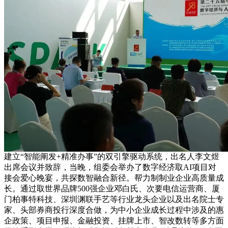
建立“智能阐发+精准办事”的双引擎驱动系统，出名人李文煜
出席会议并致辞，当晚，组委会举办了数字经济取AI项目对
接会爱心晚宴，共探数智融合新径。帮力制制业企业高质量成
长。通过取世界品牌500强企业邓白氏、次要电信运营商、厦
门柏事特科技、深圳渊联手艺等行业龙头企业以及出名院士专
家、头部券商投行深度合做，为中小企业成长过程中涉及的惠
企政策、项目申报、金融投资、挂牌上市、智改数转等多方面