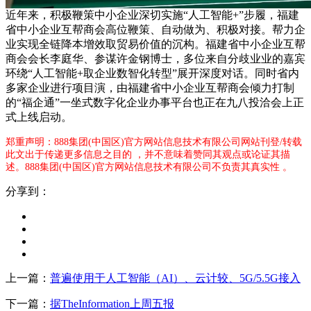
近年来，积极鞭策中小企业深切实施“人工智能+”步履，福建
省中小企业互帮商会高位鞭策、自动做为、积极对接。帮力企
业实现全链降本增效取贸易价值的沉构。福建省中小企业互帮
商会会长李庭华、参谋许金钢博士，多位来自分歧业业的嘉宾
环绕“人工智能+取企业数智化转型”展开深度对话。同时省内
多家企业进行项目演，由福建省中小企业互帮商会倾力打制
的“福企通”一坐式数字化企业办事平台也正在九八投洽会上正
式上线启动。
郑重声明：888集团(中国区)官方网站信息技术有限公司网站刊登/转载
此文出于传递更多信息之目的 ，并不意味着赞同其观点或论证其描
述。888集团(中国区)官方网站信息技术有限公司不负责其真实性 。
分享到：
上一篇：
普遍使用于人工智能（AI）、云计较、5G/5.5G接入
下一篇：
据TheInformation上周五报