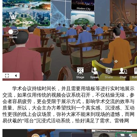
学术会议持续时间长，并且需要用墙板等进行实时地展示
交流，如果仅用传统的视频会议系统召开，不仅枯燥无味，参
会者容易疲劳，更会受限于展示方式，影响学术交流的效率与
质量。所以，大会主办方希望找到一个真实感、沉浸感、互动
性更强的线上会议场景，弥补大家不能来到现场的遗憾，而网
易伏羲的“瑶台”沉浸式活动系统，恰好满足了需求。雷锋网