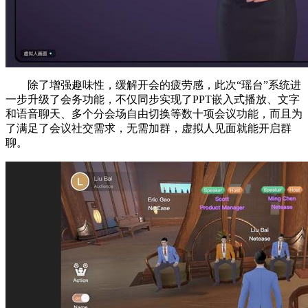
除了增强趣味性，缓解开会的疲劳感，此次“瑶台”系统进
一步升级了会务功能，不仅同步实现了PPT嵌入式播放、文字
和语音聊天、多个分会场自由切换等数十项会议功能，而且为
了满足了会议社交需求，无需加群，虚拟人见面就能开启群
聊。