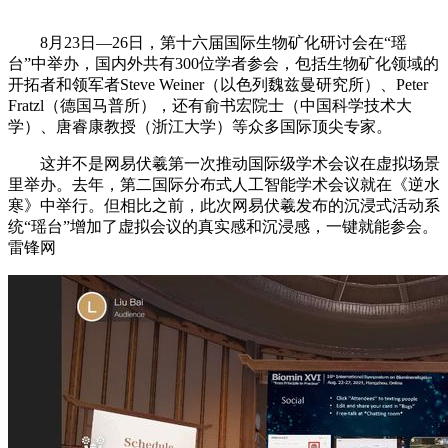
8月23日—26日，第十六届国际生物矿化研讨会在“瑶
台”中举办，国内外共有300位学者参会，包括生物矿化领域的
开拓者和领军者Steve Weiner（以色列魏兹曼研究所）、Peter
Fratzl（德国马普所），还有俞书宏院士（中国科学技术大
学）、唐睿康教授（浙江大学）等众多国际顶尖专家。
这并不是网易伏羲第一次推动国际级学术会议在虚拟场景
里举办。去年，第二国际分布式人工智能学术会议就在《逆水
寒》中举行。但相比之前，此次网易伏羲发布的沉浸式活动系
统“瑶台”增加了虚拟会议的真实感和沉浸感，一键就能参会。
雷锋网