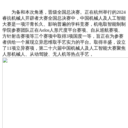
为备和本次角逐，晋级全国总决赛。正在杭州举行的2024
睿抗机械人开辟者大赛全国总决赛中，中国机械人及人工智能
大赛是一项汗青长久、影响普遍的学科竞赛，机电取智能制制
学院参赛团队正在Aelos人形尺度平台赛项、自从巡航赛项、
方针射击赛项等三个赛项中取得3项国度一等，旨正在为参赛
者供给一个展现立异思维取手艺实力的平台。取得丰盛，设立
了11项立异赛项，第二十六届中国机械人及人工智能大赛聚焦
人形机械人、从动驾驶、无人机等热点手艺，