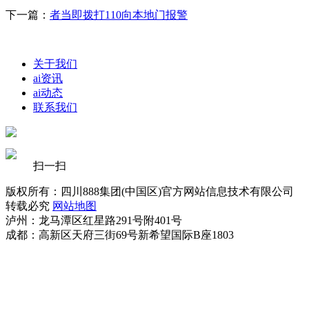
下一篇：
者当即拨打110向本地门报警
关于我们
ai资讯
ai动态
联系我们
扫一扫
版权所有：四川888集团(中国区)官方网站信息技术有限公司
转载必究
网站地图
泸州：龙马潭区红星路291号附401号
成都：高新区天府三街69号新希望国际B座1803