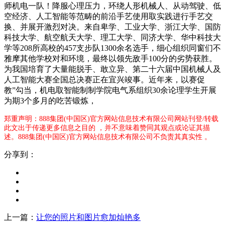
师机电一队！降服心理压力，环绕人形机械人、从动驾驶、低
空经济、人工智能等范畴的前沿手艺使用取实践进行手艺交
换、并展开激烈对决。来自卑学、工业大学、浙江大学、国防
科技大学、航空航天大学、理工大学、同济大学、华中科技大
学等208所高校的457支步队1300余名选手，细心组织同窗们不
雅摩其他学校对和环境，最终以领先敌手100分的劣势获胜。
为我国培育了大量能脱手、敢立异、第二十六届中国机械人及
人工智能大赛全国总决赛正在宜兴竣事。近年来，以赛促
教”勾当，机电取智能制制学院电气系组织30余论理学生开展
为期3个多月的吃苦锻炼，
郑重声明：888集团(中国区)官方网站信息技术有限公司网站刊登/转载
此文出于传递更多信息之目的 ，并不意味着赞同其观点或论证其描
述。888集团(中国区)官方网站信息技术有限公司不负责其真实性 。
分享到：
上一篇：
让您的照片和图片愈加灿艳多