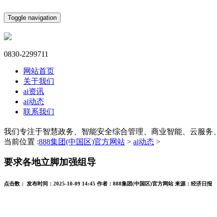
Toggle navigation
0830-2299711
网站首页
关于我们
ai资讯
ai动态
联系我们
我们专注于智慧政务、智能安全综合管理、商业智能、云服务
当前位置 :
888集团(中国区)官方网站
>
ai动态
>
要求各地立脚加强组导
点击数：
发布时间：
2025-10-09 14:45
作者：
888集团(中国区)官方网站
来源：
经济日报