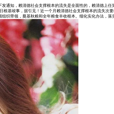
知，赖清德社会支撑根本的流失是全面性的，赖清德上任第一个
做6月7日根基竣事，据引见！近一个月赖清德社会支撑根本的流失次
组织带领，奠基秋粮和全年粮食丰收根本。细化实化办法，落实工