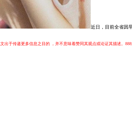
近日，目前全省因旱
此文出于传递更多信息之目的 ，并不意味着赞同其观点或论证其描述。88