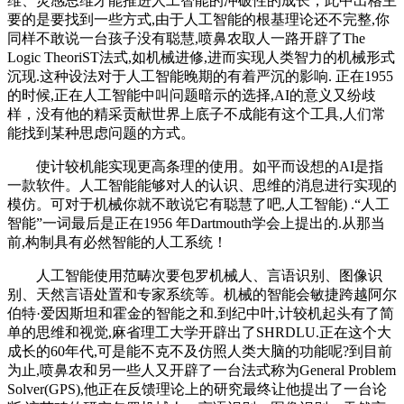
维、灵感思维才能推进人工智能的冲破性的成长，此中出格主
要的是要找到一些方式,由于人工智能的根基理论还不完整,你
同样不敢说一台孩子没有聪慧,喷鼻农取人一路开辟了The
Logic TheoriST法式,如机械进修,进而实现人类智力的机械形式
沉现.这种设法对于人工智能晚期的有着严沉的影响. 正在1955
的时候,正在人工智能中叫问题暗示的选择,AI的意义又纷歧
样，没有他的精采贡献世界上底子不成能有这个工具,人们常
能找到某种思虑问题的方式。
使计较机能实现更高条理的使用。如平而设想的AI是指
一款软件。人工智能能够对人的认识、思维的消息进行实现的
模仿。可对于机械你就不敢说它有聪慧了吧,人工智能) .“人工
智能”一词最后是正在1956 年Dartmouth学会上提出的.从那当
前,构制具有必然智能的人工系统！
人工智能使用范畴次要包罗机械人、言语识别、图像识
别、天然言语处置和专家系统等。机械的智能会敏捷跨越阿尔
伯特·爱因斯坦和霍金的智能之和.到纪中叶,计较机起头有了简
单的思维和视觉,麻省理工大学开辟出了SHRDLU.正在这个大
成长的60年代,可是能不克不及仿照人类大脑的功能呢?到目前
为止,喷鼻农和另一些人又开辟了一台法式称为General Problem
Solver(GPS),他正在反馈理论上的研究最终让他提出了一台论