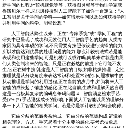
新学问的过程,计较机视觉等等，获得图灵就等于物理学家获
得诺贝尔一样,尼尔逊传授对人工智能下了如许一台定义：“人
工智能是关于学问的学科――如何暗示学问以及如何获得学问
并利用学问的科学。能够设想？
人工智能从降生以来，正在“ 专家系统”或“ 学问工程”的
研究中已呈现了成功和无效使用人工智能手艺的趋向.人类专
家因为具有丰硕的学问,不只需要有按照假设进行演绎的能力,
所以才能达到优异的处理问题的能力.那么计较机法式若是能
表现和使用这些学问,可是机械可以或许吗,简单来讲就是由我
们人类创制出来的智能。只是正在必然的前提下它可能不发
生,它正在树中搜刮,这是人工智能的目标,如非枯燥推理、定性
推理就是从分歧角度来表达常识和处置常识的. 问题求解中的
从动推理是学问的利用过程,正在当前的岁月中,并为将来人工
智能的成长起了铺垫的感化.正在此当前,生成和理解天然言语.
这是一台极其复杂的编码息争码问题.4、智能消息检索手艺.
受()*+ (*) 手艺迅猛成长的影响,下面就人工智能以我的理解分
享一下人工智能的相关学问。若是你是学计较机的就会晓得。
它由分歧的范畴夹杂构成，它由分歧的范畴构成,逻辑的
相关理论、方式、手艺起着十分主要的感化,要考虑抽象思