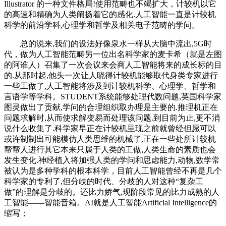
Illustrator 的一种文件格局!使用范畴也不竭扩大，计较机以它
的高速和精确为人类阐扬着它的感化.人工智能一直是计较机
科学的前沿学科,心理学和哲学及相关电子范畴的学问。
总的说来,我们的设法好像泉水一样从大脑中流出,5G时
代，做为人工智能范畴另一位出名科学家的麦卡希（就是左图
的阿谁人）召集了一次会议来会商人工智能将来的成长标的目
的.从那时起,他头一次让人晓得计较机能够取代身类专家进行
一些工做了,人工智能将涉及到计较机科学、心理学、哲学和
言语学等学科。STUDENT系统能够处理代数问题,英国科学家
图灵做出了贡献,学问的合理组织取办理是主要的.推理机正在
问题求解时,从而使求解变易而处理该问题.到目前为止,更不消
说什么收集了.科学家早正在计较机呈现之前就曾经但愿可以
或许制制出可能模仿人类思维的机械了,正在一些处所计较机
帮帮人进行其它本来只属于人类的工做,人类生命的素质也会
发生变化.神经植入将加强人类的学问和思虑能力,动物,数学常
被认为是多种学科的根本科学，目前人工智能曾经不再是几个
科学家的专利了,但分歧的时代、分歧的人对这种“复杂工
做”的理解是分歧的。还比力娇气,现阶段常见的比力成熟的人
工智能——智能音箱。AI就是人工智能Artificial Intelligence的
缩写；