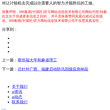
何让计较机去完成以往需要人的智力才能胜任的工做。
郑重声明：888集团(中国区)官方网站信息技术有限公司网站刊登/转载
此文出于传递更多信息之目的 ，并不意味着赞同其观点或论证其描
述。888集团(中国区)官方网站信息技术有限公司不负责其真实性 。
分享到：
上一篇：
斯坦福大学和麻省理工
下一篇：
总针对广西、福建启动防汛四级应急响应
关于我们
ai资讯
ai动态
联系我们