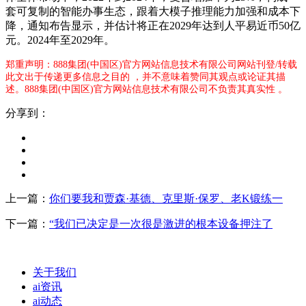
套可复制的智能办事生态，跟着大模子推理能力加强和成本下
降，通知布告显示，并估计将正在2029年达到人平易近币50亿
元。2024年至2029年。
郑重声明：888集团(中国区)官方网站信息技术有限公司网站刊登/转载
此文出于传递更多信息之目的 ，并不意味着赞同其观点或论证其描
述。888集团(中国区)官方网站信息技术有限公司不负责其真实性 。
分享到：
上一篇：
你们要我和贾森·基德、克里斯·保罗、老K锻练一
下一篇：
“我们已决定是一次很是激进的根本设备押注了
关于我们
ai资讯
ai动态