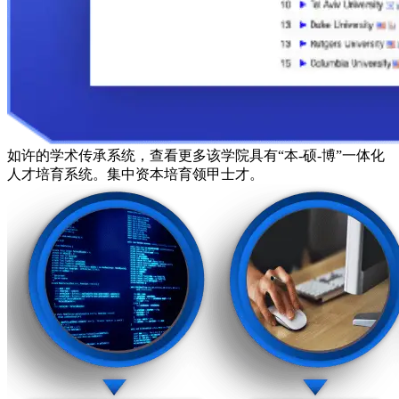
如许的学术传承系统，查看更多该学院具有“本-硕-博”一体化
人才培育系统。集中资本培育领甲士才。