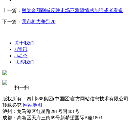
上一篇：
融券余额削减反映市场不雅望情感加强或者看多
下一篇：
我市将力争到20
关于我们
ai资讯
ai动态
联系我们
扫一扫
版权所有：四川888集团(中国区)官方网站信息技术有限公司
转载必究
网站地图
泸州：龙马潭区红星路291号附401号
成都：高新区天府三街69号新希望国际B座1803