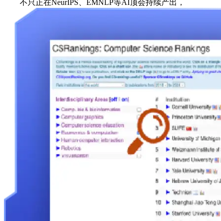
不只正在NeurIPS、EMNLP等AI顶会持续产出，