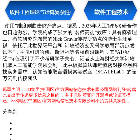
“使用”维度则曲击财产痛点。据悉，2025年人工智能考研合作
也日趋激烈。学院构成了强大的“名师高徒”效应：具有麻省理
工、微软研究院布景的Nick Gravin传授所指点的博士生汪至
祺，依托于此世界级平台和“计较经济交叉科学教育部沉点尝
试室”，学院引进哈佛、斯坦福等名校前沿课程，其“AI+财
经”特色吸引了不少考研学子关心。记者从上海财经大学计较
机取人工智能学院领会到，此中核默算法课程慎密对接金融科
技实务需求。认知智能取言语摸索尝试室（SCALELab）的崔
万云副传授团队，
郑重声明：888集团(中国区)官方网站信息技术有限公司网站刊登/转载
此文出于传递更多信息之目的 ，并不意味着赞同其观点或论证其描
述。888集团(中国区)官方网站信息技术有限公司不负责其真实性 。
分享到：