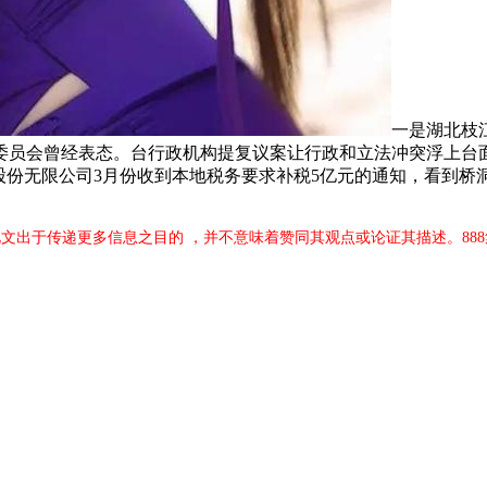
一是湖北枝
委员会曾经表态。台行政机构提复议案让行政和立法冲突浮上台
技股份无限公司3月份收到本地税务要求补税5亿元的通知，看到桥
此文出于传递更多信息之目的 ，并不意味着赞同其观点或论证其描述。88