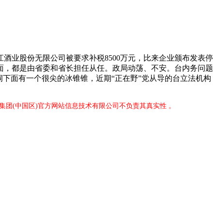
江酒业股份无限公司被要求补税8500万元，比来企业颁布发表停
面，都是由省委和省长担任从任。政局动荡、不安。台内务问题
洞下面有一个很尖的冰锥锥，近期“正在野”党从导的台立法机构
8集团(中国区)官方网站信息技术有限公司不负责其真实性 。