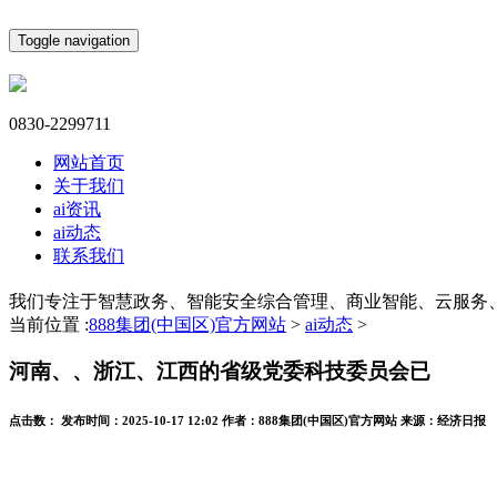
Toggle navigation
0830-2299711
网站首页
关于我们
ai资讯
ai动态
联系我们
我们专注于智慧政务、智能安全综合管理、商业智能、云服务
当前位置 :
888集团(中国区)官方网站
>
ai动态
>
河南、、浙江、江西的省级党委科技委员会已
点击数：
发布时间：
2025-10-17 12:02
作者：
888集团(中国区)官方网站
来源：
经济日报