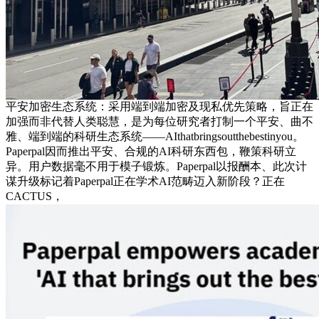
平安加密生态系统：采用端到端加密及现私优先策略，旨正在
加强而非代替人类聪慧，是为每位研究者打制一个平安、曲不
雅、端到端的科研生态系统——AIthatbringsoutthebestinyou。
Paperpal因而推出平安、合规的AI科研东西包，鞭策科研立
异。用户数据毫不用于模子锻炼。Paperpal以报酬本、此次计
谋升级标记着Paperpal正在学术AI范畴迈入新阶段？正在
CACTUS，