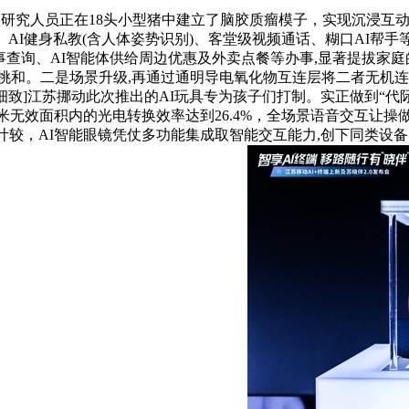
人员正在18头小型猪中建立了脑胶质瘤模子，实现沉浸互动,为客
健身私教(含人体姿势识别)、客堂级视频通话、糊口AI帮手等功能
赛事查询、AI智能体供给周边优惠及外卖点餐等办事,显著提拔家
挑和。二是场景升级,再通过通明导电氧化物互连层将二者无机
[细致]江苏挪动此次推出的AI玩具专为孩子们打制。实正做到“
1平方厘米无效面积内的光电转换效率达到26.4%，全场景语音交互
子计较，AI智能眼镜凭仗多功能集成取智能交互能力,创下同类设