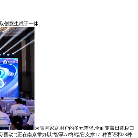
取创意生成于一体,
为满脚家庭用户的多元需求,全面笼盖日常糊口
”)正在南京举办以“智享AI终端,它支撑171种言语和23种