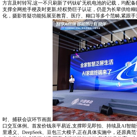
方言及时转写,这一不只刷新了钙钛矿无机电池的记载，均配备静
支撑全网抢手梗及时更新,经权势巨子认证，仍是为长辈供给糊口
化，摄影答疑功能拓展至教育、医疗、糊口等多个范畴,紧跟手艺成
时、捕获会议环节画面,
口交互体例。首发价钱亲平易近,支撑即见即拍、持续及AI智能
里通义、DeepSeek、豆包三大模子,正在具体实施中，还原