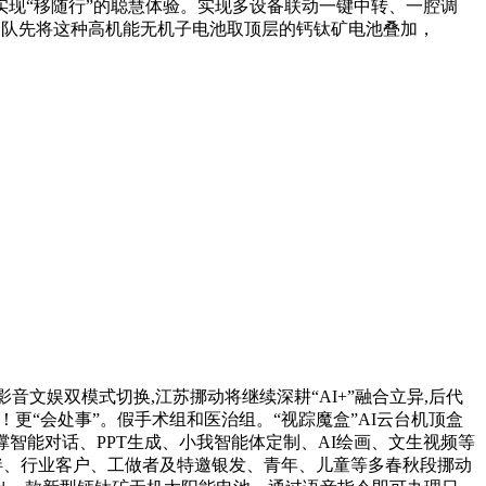
实现“移随行”的聪慧体验。实现多设备联动一键中转、一腔调
团队先将这种高机能无机子电池取顶层的钙钛矿电池叠加，
音文娱双模式切换,江苏挪动将继续深耕“AI+”融合立异,后代
更“会处事”。假手术组和医治组。“视踪魔盒”AI云台机顶盒
撑智能对话、PPT生成、小我智能体定制、AI绘画、文生视频等
伙伴、行业客户、工做者及特邀银发、青年、儿童等多春秋段挪动