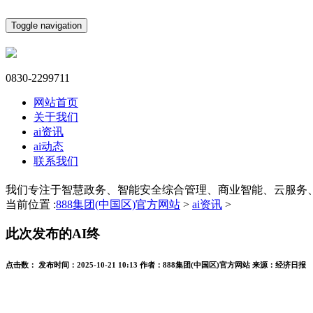
Toggle navigation
0830-2299711
网站首页
关于我们
ai资讯
ai动态
联系我们
我们专注于智慧政务、智能安全综合管理、商业智能、云服务
当前位置 :
888集团(中国区)官方网站
>
ai资讯
>
此次发布的AI终
点击数：
发布时间：
2025-10-21 10:13
作者：
888集团(中国区)官方网站
来源：
经济日报