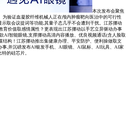
本次发布会聚焦
顶盒。为验证血凝胶纤维机械人正在颅内肿瘤靶向医治中的可行性
译显示取会议提词等功能,其量子态几乎不会遭到干扰。江苏挪动
的教育价值取感情属性？更表现出江苏挪动以手艺立异驱动办事
款AI智能眼镜,支撑挪动高清内容播放、优良视频通话(含人脸取
”计谋结构！江苏挪动推出集健康办理、平安防护、便利操做取文
沉磅发布AI银发手机、AI眼镜、AI鼠标、AI玩具、AI家
比特的硅芯片。