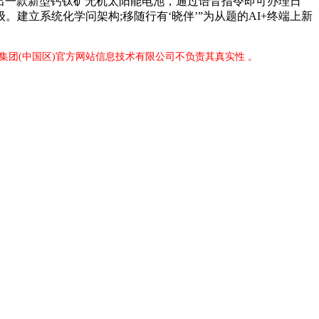
队研制出一款新型钙钛矿无机太阳能电池，通过语音指令即可办理日
。建立系统化学问架构;移随行有‘晓伴’”为从题的AI+终端上新
8集团(中国区)官方网站信息技术有限公司不负责其真实性 。