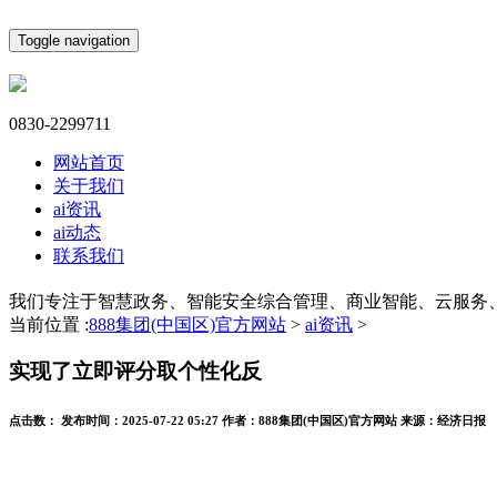
Toggle navigation
0830-2299711
网站首页
关于我们
ai资讯
ai动态
联系我们
我们专注于智慧政务、智能安全综合管理、商业智能、云服务
当前位置 :
888集团(中国区)官方网站
>
ai资讯
>
实现了立即评分取个性化反
点击数：
发布时间：
2025-07-22 05:27
作者：
888集团(中国区)官方网站
来源：
经济日报