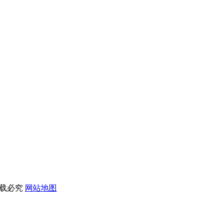
转载必究
网站地图