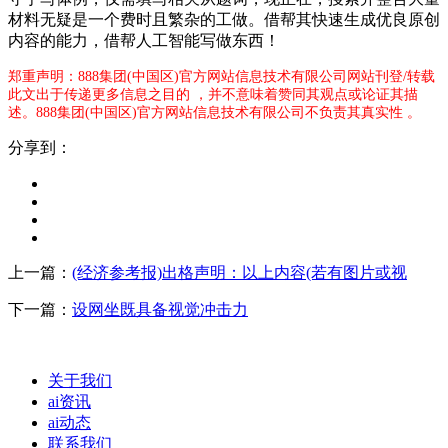
材料无疑是一个费时且繁杂的工做。借帮其快速生成优良原创
内容的能力，借帮人工智能写做东西！
郑重声明：888集团(中国区)官方网站信息技术有限公司网站刊登/转载
此文出于传递更多信息之目的 ，并不意味着赞同其观点或论证其描
述。888集团(中国区)官方网站信息技术有限公司不负责其真实性 。
分享到：
上一篇：
(经济参考报)出格声明：以上内容(若有图片或视
下一篇：
设网坐既具备视觉冲击力
关于我们
ai资讯
ai动态
联系我们