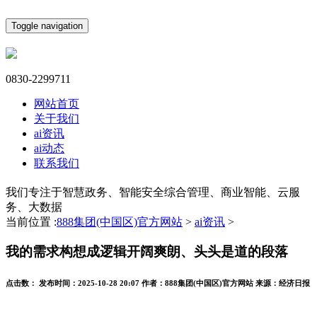
Toggle navigation
0830-2299711
网站首页
关于我们
ai资讯
ai动态
联系我们
我们专注于智慧政务、智能安全综合管理、商业智能、云服
务、大数据
当前位置 :
888集团(中国区)官方网站
>
ai资讯
>
我的需求构想成逻辑开阔爽朗、头头是道的段落
点击数：
发布时间：
2025-10-28 20:07
作者：
888集团(中国区)官方网站
来源：
经济日报