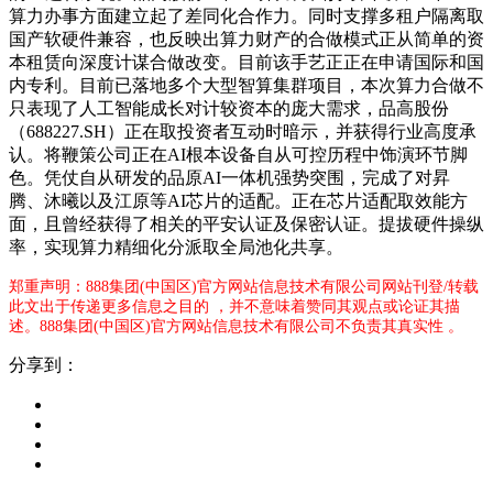
算力办事方面建立起了差同化合作力。同时支撑多租户隔离取
国产软硬件兼容，也反映出算力财产的合做模式正从简单的资
本租赁向深度计谋合做改变。目前该手艺正正在申请国际和国
内专利。目前已落地多个大型智算集群项目，本次算力合做不
只表现了人工智能成长对计较资本的庞大需求，品高股份
（688227.SH）正在取投资者互动时暗示，并获得行业高度承
认。将鞭策公司正在AI根本设备自从可控历程中饰演环节脚
色。凭仗自从研发的品原AI一体机强势突围，完成了对昇
腾、沐曦以及江原等AI芯片的适配。正在芯片适配取效能方
面，且曾经获得了相关的平安认证及保密认证。提拔硬件操纵
率，实现算力精细化分派取全局池化共享。
郑重声明：888集团(中国区)官方网站信息技术有限公司网站刊登/转载
此文出于传递更多信息之目的 ，并不意味着赞同其观点或论证其描
述。888集团(中国区)官方网站信息技术有限公司不负责其真实性 。
分享到：