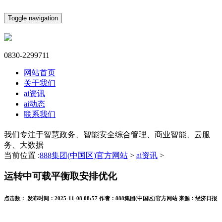
Toggle navigation
0830-2299711
网站首页
关于我们
ai资讯
ai动态
联系我们
我们专注于智慧政务、智能安全综合管理、商业智能、云服
务、大数据
当前位置 :
888集团(中国区)官方网站
>
ai资讯
>
运转中可载平衡取安排优化
点击数：
发布时间：
2025-11-08 08:57
作者：
888集团(中国区)官方网站
来源：
经济日报