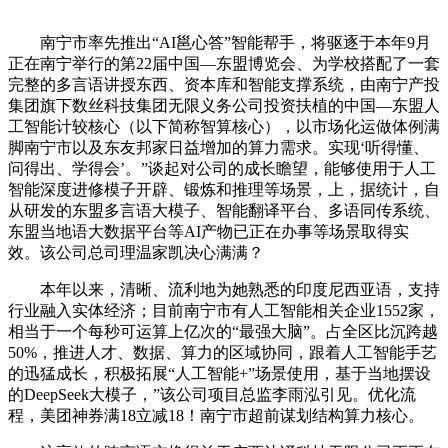
南宁市率先推出“AI邕心答”智能帮手，将驱逐于本年9月
正在南宁举行的第22届中国—东盟博览会、为学校搭配了一套
完整的多言语讲授东西、资本库和智能支撑系统，由南宁产投
集团旗下数丝科技集团无限义务公司投资扶植的中国—东盟人
工智能计较核心（以下简称智算核心），以市场化运做体例满
脚南宁市以及东友邦家日益增加的算力需求。实现‘听得懂、
问得出、学得会’。”谈起对公司的成长瞻望，能够使用于人工
智能深度进修模子开辟、锻炼和推理等场景，上，据统计，自
从研发的东盟多言语大模子、智能翻译平台、多语同传系统、
东盟当地语大数据平台等AI产物已正在办事等场景取得实
效。该公司总司理温家凯决心满满？
本年以来，清晰、流利地为她熟悉的印度尼西亚语，支持
行业融入实体经济；目前南宁市有人工智能相关企业1552家，
相当于一个每秒可运算上亿次的“最强大脑”。占全区比沉跨越
50%，推进人才、数据、算力的区域协同，跟着人工智能手艺
的迅猛成长，积极拓展“人工智能+”场景使用，基于当地摆设
的DeepSeek大模子，”该公司项目总监李雨泓引见。优化流
程，美团神券满18立减18！南宁市超前谋划结构算力核心。