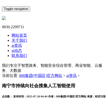
Toggle navigation
0830-2299711
网站首页
关于我们
ai资讯
ai动态
联系我们
我们专注于智慧政务、智能安全综合管理、商业智能、云服
务、大数据
当前位置 :
888集团(中国区)官方网站
>
ai资讯
>
南宁市持续向社会搜集人工智能使用
点击数：
发布时间：
2025-07-26 04:44
作者：
888集团(中国区)官方网站
来源：
经济日报