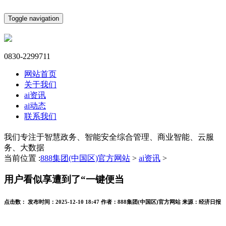
Toggle navigation
0830-2299711
网站首页
关于我们
ai资讯
ai动态
联系我们
我们专注于智慧政务、智能安全综合管理、商业智能、云服
务、大数据
当前位置 :
888集团(中国区)官方网站
>
ai资讯
>
用户看似享遭到了“一键便当
点击数：
发布时间：
2025-12-10 18:47
作者：
888集团(中国区)官方网站
来源：
经济日报