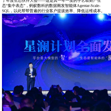
了年度生态伙伴大会——这是其一年一度的手艺取财产生
态“集中表态”，蚂蚁数科的数据阐发智能体Agentar-Scale-
SQL，以此帮帮普遍的行业客户提拔效率、降低运维成本。