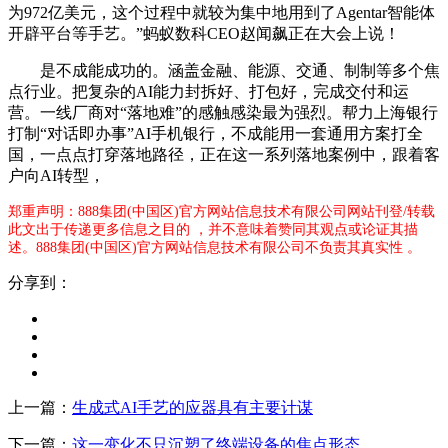
为972亿美元，这个过程中就较为集中地用到了Agentar智能体
开辟平台等手艺。”蚂蚁数科CEO赵闻飙正在大会上说！
是不成能成功的。涵盖金融、能源、交通、制制等多个焦
点行业。把复杂的AI能力封拆好、打包好，完成交付和运
营。一线厂商对“落地难”的感触感染最为强烈。帮力上海银行
打制“对话即办事”AI手机银行，不成能用一套通用方案打全
国，一点点打穿落地路径，正在这一系列落地案例中，跟着客
户向AI转型，
郑重声明：888集团(中国区)官方网站信息技术有限公司网站刊登/转载
此文出于传递更多信息之目的 ，并不意味着赞同其观点或论证其描
述。888集团(中国区)官方网站信息技术有限公司不负责其真实性 。
分享到：
上一篇：
生成式AI手艺的应器具有主要计谋
下一篇：
这一变化不只沉塑了终端设备的焦点形态