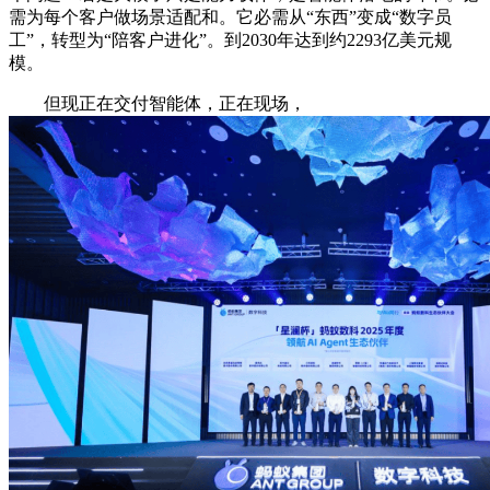
需为每个客户做场景适配和。它必需从“东西”变成“数字员
工”，转型为“陪客户进化”。到2030年达到约2293亿美元规
模。
但现正在交付智能体，正在现场，