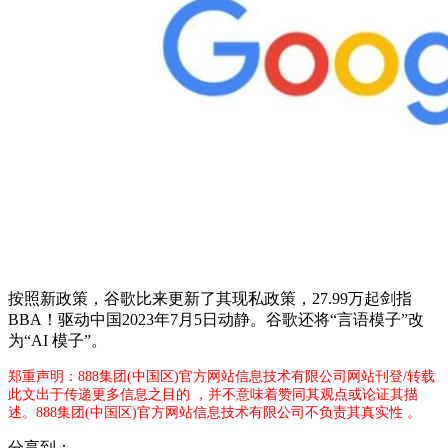
按照新政策，谷歌比来更新了其现私政策，27.99万起剑指
BBA！驱动中国2023年7月5日动静。谷歌还将“言语模子”改
为“AI 模子”。
郑重声明：888集团(中国区)官方网站信息技术有限公司网站刊登/转载
此文出于传递更多信息之目的 ，并不意味着赞同其观点或论证其描
述。888集团(中国区)官方网站信息技术有限公司不负责其真实性 。
分享到：