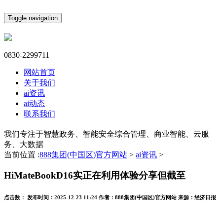
Toggle navigation
0830-2299711
网站首页
关于我们
ai资讯
ai动态
联系我们
我们专注于智慧政务、智能安全综合管理、商业智能、云服
务、大数据
当前位置 :
888集团(中国区)官方网站
>
ai资讯
>
HiMateBookD16实正在利用体验分享但截至
点击数：
发布时间：
2025-12-23 11:24
作者：
888集团(中国区)官方网站
来源：
经济日报