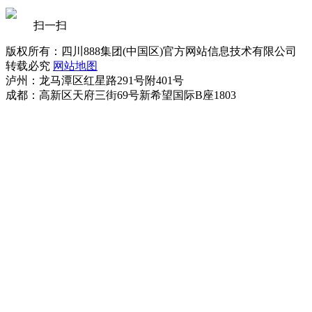
扫一扫
版权所有：四川888集团(中国区)官方网站信息技术有限公司
转载必究
网站地图
泸州：龙马潭区红星路291号附401号
成都：高新区天府三街69号新希望国际B座1803