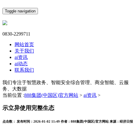
Toggle navigation
0830-2299711
网站首页
关于我们
ai资讯
ai动态
联系我们
我们专注于智慧政务、智能安全综合管理、商业智能、云服
务、大数据
当前位置 :
888集团(中国区)官方网站
>
ai资讯
>
示立异使用完整生态
点击数：
发布时间：
2026-01-02 11:49
作者：
888集团(中国区)官方网站
来源：
经济日报