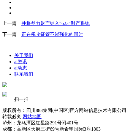
上一篇：
并将鼎力财产纳入“623”财产系统
下一篇：
正在税收征管不竭强化的同时
关于我们
ai资讯
ai动态
联系我们
扫一扫
版权所有：四川888集团(中国区)官方网站信息技术有限公司
转载必究
网站地图
泸州：龙马潭区红星路291号附401号
成都：高新区天府三街69号新希望国际B座1803