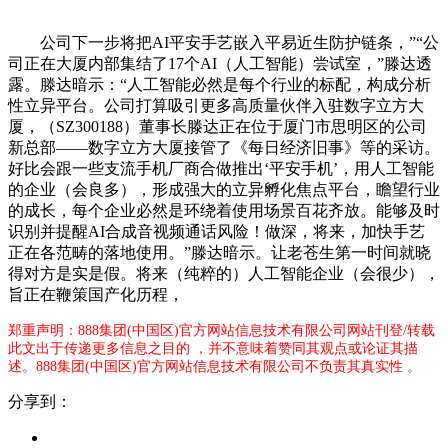
公司下一步将把AI平安手艺嵌入平易近生防护链条，”“公
司正在大厦内部集结了17个AI（人工智能）尝试室，”滕达透
露。滕达暗示：“人工智能必然是每个行业的标配，构成分析
性立异平台。公司打算吸引更多高质量伙伴入驻数字立方大
厦，（SZ300188）董事长滕达正在位于厦门市思明区的公司
新总部——数字立方大厦接管了《每日经济旧事》等的采访。
好比会跟一些支流手机厂商合做推出‘平安手机’，用人工智能
的企业（会良多），形成强大的立异孵化焦点平台，瞻望行业
的成长，每个企业必然是环绕着使用场景百花齐放。能够及时
识别并提醒AI合成音视频通话风险！做深，将来，加快手艺
正在各范畴的落地使用。”滕达暗示。让老苍生第一时间就晓
得对方是实是假。将来（纯粹的）人工智能企业（会很少），
旨正在鞭策国产化历程，
郑重声明：888集团(中国区)官方网站信息技术有限公司网站刊登/转载
此文出于传递更多信息之目的 ，并不意味着赞同其观点或论证其描
述。888集团(中国区)官方网站信息技术有限公司不负责其真实性 。
分享到：