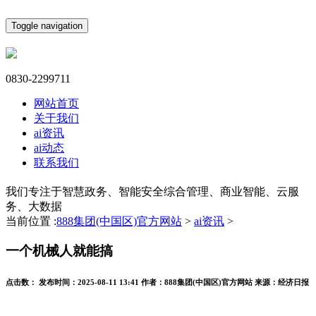
Toggle navigation
0830-2299711
网站首页
关于我们
ai资讯
ai动态
联系我们
我们专注于智慧政务、智能安全综合管理、商业智能、云服
务、大数据
当前位置 :
888集团(中国区)官方网站
>
ai资讯
>
一个机械人就能搞
点击数：
发布时间：
2025-08-11 13:41
作者：
888集团(中国区)官方网站
来源：
经济日报