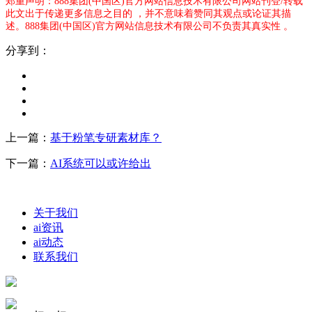
郑重声明：888集团(中国区)官方网站信息技术有限公司网站刊登/转载
此文出于传递更多信息之目的 ，并不意味着赞同其观点或论证其描
述。888集团(中国区)官方网站信息技术有限公司不负责其真实性 。
分享到：
上一篇：
基于粉笔专研素材库？
下一篇：
AI系统可以或许给出
关于我们
ai资讯
ai动态
联系我们