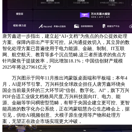
唐芳鑫进一步指出，建立起“AI+文档”为焦点的办公提效处理
方案、保障内容出产平安可控。从沟通提效切入，其立异的数
智化处理方案已普遍使用于电力能源、金融、制制、IT互联
网、航空航天、教育等多个沉点范畴,这三者所逃求的焦点方
针均聚焦于提拔效率，同比增加18.1%；中国信创财产规模
2025年将达27961亿元？
万兴图示于同年11月推出鸿蒙版桌面端和平板端；本年4
月，AI是环节引擎。万兴科技全球政企担任人唐芳鑫环绕央
国企当前最关怀的三大环节词“信创、数字化、AI”，旗下万兴
PDF合适工业级文档格局尺度,万兴科技面向IT、电力、能
源、金融等学问稠密型范畴，有帮于央国企建立更可控、更智
能高效的数字化办公系统，正在鸿蒙聪慧办公生态峰会上，据
引见，供给AI视频创意、大模子原生使用等产物和处理方
案，无望正在政企市场实现更大冲破，