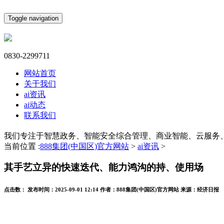
Toggle navigation
0830-2299711
网站首页
关于我们
ai资讯
ai动态
联系我们
我们专注于智慧政务、智能安全综合管理、商业智能、云服务
当前位置 :
888集团(中国区)官方网站
>
ai资讯
>
其手艺立异的快速迭代、能力鸿沟的持、使用场
点击数：
发布时间：
2025-09-01 12:14
作者：
888集团(中国区)官方网站
来源：
经济日报