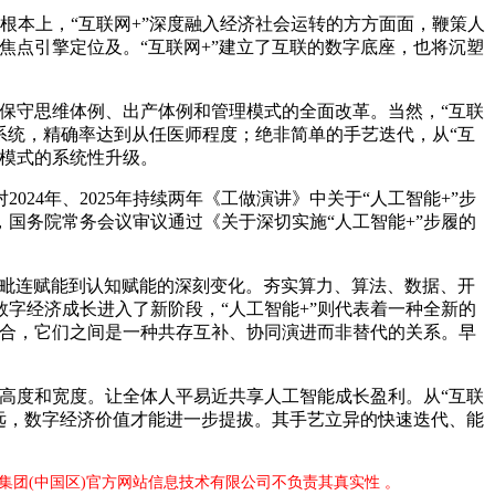
根本上，“互联网+”深度融入经济社会运转的方方面面，鞭策人
焦点引擎定位及。“互联网+”建立了互联的数字底座，也将沉塑
保守思维体例、出产体例和管理模式的全面改革。当然，“互联
觉系统，精确率达到从任医师程度；绝非简单的手艺迭代，从“互
易模式的系统性升级。
4年、2025年持续两年《工做演讲》中关于“人工智能+”步
国务院常务会议审议通过《关于深切实施“人工智能+”步履的
从毗连赋能到认知赋能的深刻变化。夯实算力、算法、数据、开
字经济成长进入了新阶段，“人工智能+”则代表着一种全新的
融合，它们之间是一种共存互补、协同演进而非替代的关系。早
高度和宽度。让全体人平易近共享人工智能成长盈利。从“互联
深远，数字经济价值才能进一步提拔。其手艺立异的快速迭代、能
8集团(中国区)官方网站信息技术有限公司不负责其真实性 。