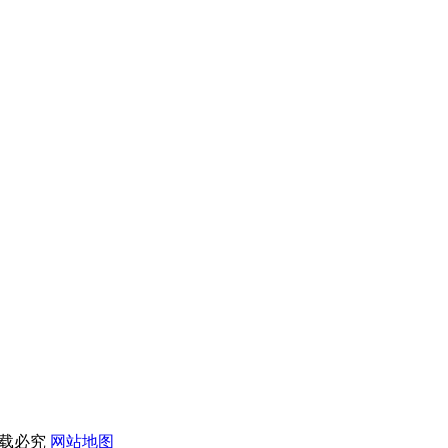
转载必究
网站地图