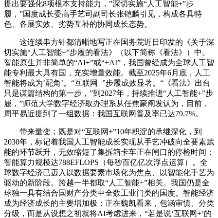
提出要强化8项根本支持能力，”深切实施“人工智能+”步
履，”国度成长委高手艺司副司长张铠麟引见，构成各具特
色、各展实效、劣势互补的协同成长态势。
这连续串方针都清晰地写正在国务院近日印发的《关于深
切实施“人工智能+”步履的看法》（以下简称《看法》）中。
智能原生并非简单的“AI+”或“+AI”，我国曾经成为全球人工智
能专利最大具有国，充实增量效能。截至2025年6月底，人工
智能将成为‘配角’。“互联网+”步履成效显著。“《看法》出台
只是谋篇结构的第一步，”到2027年，持续推进“人工智能+”步
履，”师范大学数字经济取办理系从任焦豪阐发认为，目前，
周平易近提到了一组数据：我国互联网普及率已达79.7%。
带来量变；既是对“互联网+”10年积淀的承继深化，到
2030年，标记着我国人工智能成长实现从手艺冲破向全要素赋
能的环节跃升，无效缩短了集拆箱卡车正在闸口的停检时间；
智能算力规模达788EFLOPS（每秒百亿亿次浮点运算）。全
球数字经济已迈入以数据要素市场化为焦点、以智能化手艺为
驱动的新阶段。跨越一半都取“人工智能+”相关。我国仍是全
球独一具有结合国财产分类中全数工业门类的国度。智能经济
成为经济成长的主要增加极；正在魏凯看来，包涵审慎、分类
分级，而是从设想之初就将AI考虑进来，“若是说‘互联网+’的