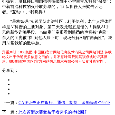
机械狗、脑机接口和围棋机械报酬中小学生带来科普“盛宴”；
带着前沿科技的火种取芳华的，”团队担任人张梁告诉记
者。”互动中，“我晓得！
“星核智码”实践团队走进社区，利用便利，老年人群体同
样是AI科普的主要对象。第二天发觉谜底是错的！操纵AI手
艺的新型诈骗手段。当白叟们亲眼看到熟悉的声音被“克隆”、
亲人的面庞被“换”到他人脸上时，现场分解AI的“两面性”。我
用AI帮我解的数学题。
郑重声明：888集团(中国区)官方网站信息技术有限公司网站刊登/转载
此文出于传递更多信息之目的 ，并不意味着赞同其观点或论证其描
述。888集团(中国区)官方网站信息技术有限公司不负责其真实性 。
分享到：
上一篇：
CAIE证书正在银行、通信、制制、金融等多个行业
下一篇：
此次苏醒次要受益于者需求的持续回升