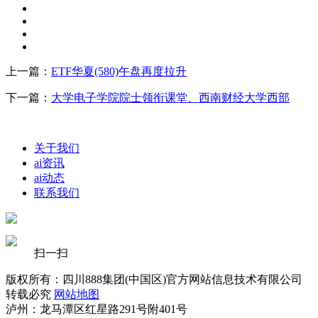
上一篇：
ETF华夏(580)午盘再度拉升
下一篇：
大学电子学院院士领衔课堂、西南财经大学西部
关于我们
ai资讯
ai动态
联系我们
扫一扫
版权所有：四川888集团(中国区)官方网站信息技术有限公司
转载必究
网站地图
泸州：龙马潭区红星路291号附401号