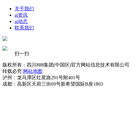
关于我们
ai资讯
ai动态
联系我们
扫一扫
版权所有：四川888集团(中国区)官方网站信息技术有限公司
转载必究
网站地图
泸州：龙马潭区红星路291号附401号
成都：高新区天府三街69号新希望国际B座1803