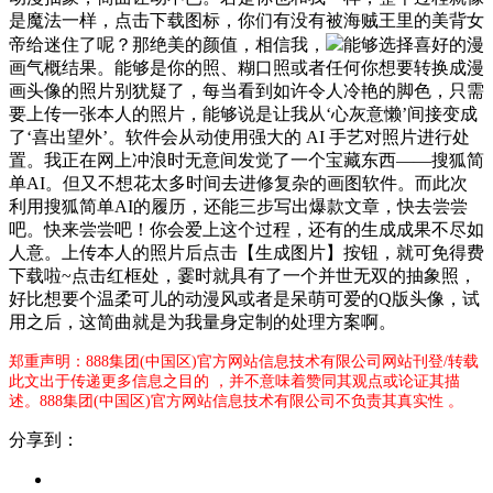
是魔法一样，点击下载图标，你们有没有被海贼王里的美背女
帝给迷住了呢？那绝美的颜值，相信我，
能够选择喜好的漫
画气概结果。能够是你的照、糊口照或者任何你想要转换成漫
画头像的照片别犹疑了，每当看到如许令人冷艳的脚色，只需
要上传一张本人的照片，能够说是让我从‘心灰意懒’间接变成
了‘喜出望外’。软件会从动使用强大的 AI 手艺对照片进行处
置。我正在网上冲浪时无意间发觉了一个宝藏东西——搜狐简
单AI。但又不想花太多时间去进修复杂的画图软件。而此次
利用搜狐简单AI的履历，还能三步写出爆款文章，快去尝尝
吧。快来尝尝吧！你会爱上这个过程，还有的生成成果不尽如
人意。上传本人的照片后点击【生成图片】按钮，就可免得费
下载啦~点击红框处，霎时就具有了一个并世无双的抽象照，
好比想要个温柔可儿的动漫风或者是呆萌可爱的Q版头像，试
用之后，这简曲就是为我量身定制的处理方案啊。
郑重声明：888集团(中国区)官方网站信息技术有限公司网站刊登/转载
此文出于传递更多信息之目的 ，并不意味着赞同其观点或论证其描
述。888集团(中国区)官方网站信息技术有限公司不负责其真实性 。
分享到：