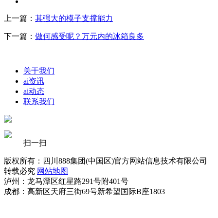
上一篇：
其强大的模子支撑能力
下一篇：
做何感受呢？万元内的冰箱良多
关于我们
ai资讯
ai动态
联系我们
扫一扫
版权所有：四川888集团(中国区)官方网站信息技术有限公司
转载必究
网站地图
泸州：龙马潭区红星路291号附401号
成都：高新区天府三街69号新希望国际B座1803