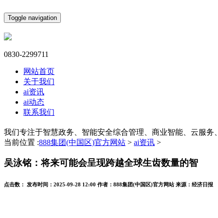
Toggle navigation
0830-2299711
网站首页
关于我们
ai资讯
ai动态
联系我们
我们专注于智慧政务、智能安全综合管理、商业智能、云服务
当前位置 :
888集团(中国区)官方网站
>
ai资讯
>
吴泳铭：将来可能会呈现跨越全球生齿数量的智
点击数：
发布时间：
2025-09-28 12:00
作者：
888集团(中国区)官方网站
来源：
经济日报