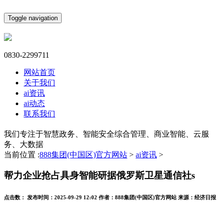
Toggle navigation
0830-2299711
网站首页
关于我们
ai资讯
ai动态
联系我们
我们专注于智慧政务、智能安全综合管理、商业智能、云服
务、大数据
当前位置 :
888集团(中国区)官方网站
>
ai资讯
>
帮力企业抢占具身智能研据俄罗斯卫星通信社s
点击数：
发布时间：
2025-09-29 12:02
作者：
888集团(中国区)官方网站
来源：
经济日报