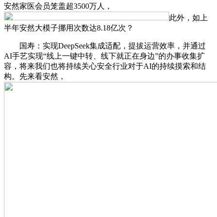
安然家医会员笼盖超3500万人，
此外，如上
半年安然大模子挪用次数达8.18亿次？
国寿：实现DeepSeek集成适配，提拔运营效率，并通过
AI手艺实现“线上一键中转、线下就正在身边”的办事收集扩
容，将来我们也将持续关心安全行业对于AI的持续摸索和结
构。先来看安然，