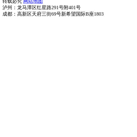
转载必究
网站地图
泸州：龙马潭区红星路291号附401号
成都：高新区天府三街69号新希望国际B座1803