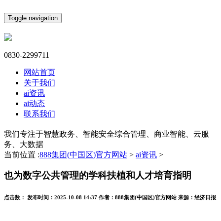
Toggle navigation
0830-2299711
网站首页
关于我们
ai资讯
ai动态
联系我们
我们专注于智慧政务、智能安全综合管理、商业智能、云服
务、大数据
当前位置 :
888集团(中国区)官方网站
>
ai资讯
>
也为数字公共管理的学科扶植和人才培育指明
点击数：
发布时间：
2025-10-08 14:37
作者：
888集团(中国区)官方网站
来源：
经济日报