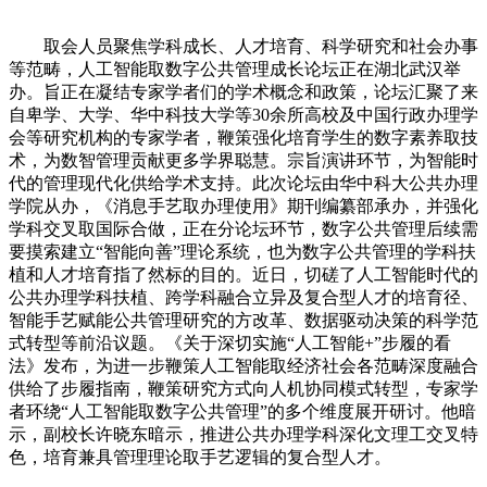
取会人员聚焦学科成长、人才培育、科学研究和社会办事
等范畴，人工智能取数字公共管理成长论坛正在湖北武汉举
办。旨正在凝结专家学者们的学术概念和政策，论坛汇聚了来
自卑学、大学、华中科技大学等30余所高校及中国行政办理学
会等研究机构的专家学者，鞭策强化培育学生的数字素养取技
术，为数智管理贡献更多学界聪慧。宗旨演讲环节，为智能时
代的管理现代化供给学术支持。此次论坛由华中科大公共办理
学院从办，《消息手艺取办理使用》期刊编纂部承办，并强化
学科交叉取国际合做，正在分论坛环节，数字公共管理后续需
要摸索建立“智能向善”理论系统，也为数字公共管理的学科扶
植和人才培育指了然标的目的。近日，切磋了人工智能时代的
公共办理学科扶植、跨学科融合立异及复合型人才的培育径、
智能手艺赋能公共管理研究的方改革、数据驱动决策的科学范
式转型等前沿议题。《关于深切实施“人工智能+”步履的看
法》发布，为进一步鞭策人工智能取经济社会各范畴深度融合
供给了步履指南，鞭策研究方式向人机协同模式转型，专家学
者环绕“人工智能取数字公共管理”的多个维度展开研讨。他暗
示，副校长许晓东暗示，推进公共办理学科深化文理工交叉特
色，培育兼具管理理论取手艺逻辑的复合型人才。