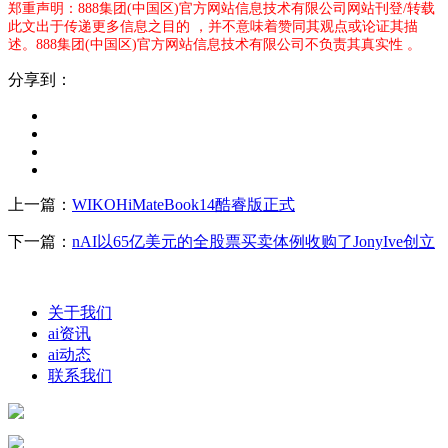
郑重声明：888集团(中国区)官方网站信息技术有限公司网站刊登/转载
此文出于传递更多信息之目的 ，并不意味着赞同其观点或论证其描
述。888集团(中国区)官方网站信息技术有限公司不负责其真实性 。
分享到：
上一篇：
WIKOHiMateBook14酷睿版正式
下一篇：
nAI以65亿美元的全股票买卖体例收购了JonyIve创立
关于我们
ai资讯
ai动态
联系我们